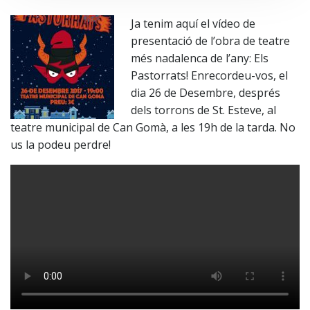
Ja tenim aquí el vídeo de
presentació de l’obra de teatre
més nadalenca de l’any: Els
Pastorrats! Enrecordeu-vos, el
dia 26 de Desembre, després
dels torrons de St. Esteve, al
teatre municipal de Can Gomà, a les 19h de la tarda. No
us la podeu perdre!