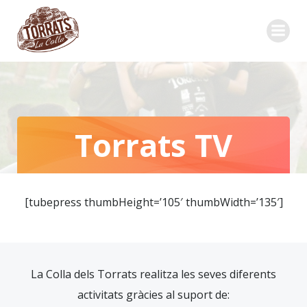
Skip
to
content
Torrats TV
[tubepress thumbHeight=’105′ thumbWidth=’135′]
La Colla dels Torrats realitza les seves diferents
activitats gràcies al suport de: