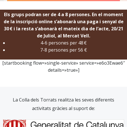
Els grups podran ser de 4 a 8 persones. En el moment
de la inscripció online s’abonarà una paga i senyal de
30 € i la resta s’abonarà el mateix dia de l’acte, 20/21
de Juliol, al Mercat Vell.
4-6 persones per 48 €
7-8 persones per 56 €
[startbooking flow=»single-service» service=»e6o3Ewae6″
details=»true»]
La Colla dels Torrats realitza les seves diferents
activitats gràcies al suport de: