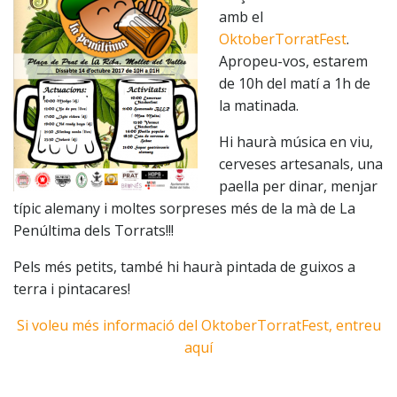
amb el
OktoberTorratFest
.
Apropeu-vos, estarem
de 10h del matí a 1h de
la matinada.
Hi haurà música en viu,
cerveses artesanals, una
paella per dinar, menjar
típic alemany i moltes sorpreses més de la mà de La
Penúltima dels Torrats!!!
Pels més petits, també hi haurà pintada de guixos a
terra i pintacares!
Si voleu més informació del OktoberTorratFest, entreu
aquí