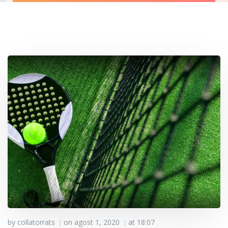
by
collatorrats
on
agost 1, 2020
at
18:07
|
|