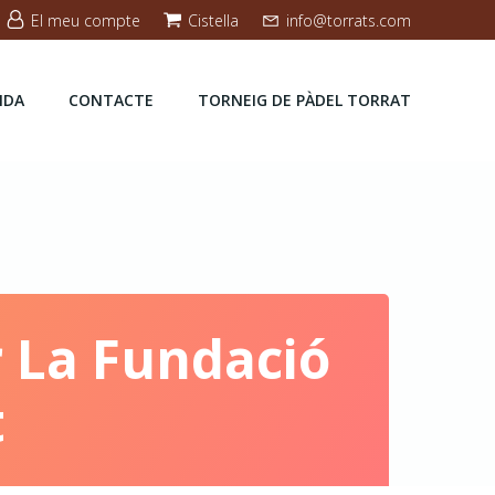
El meu compte
Cistella
info@torrats.com
NDA
CONTACTE
TORNEIG DE PÀDEL TORRAT
r La Fundació
t