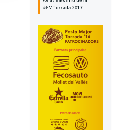
Aviat més info de la
#FMTorrada 2017