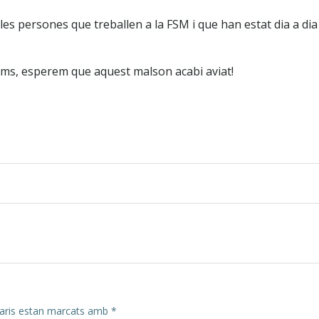
s persones que treballen a la FSM i que han estat dia a dia 
nims, esperem que aquest malson acabi aviat!
Post
navigation
aris estan marcats amb
*