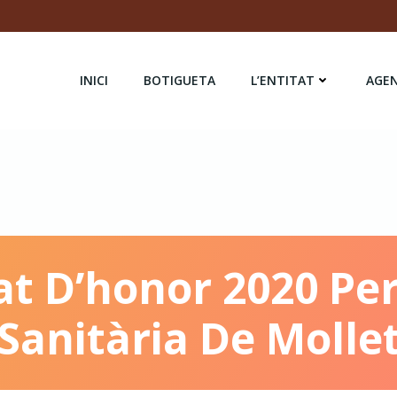
INICI
BOTIGUETA
L’ENTITAT
AGE
at D’honor 2020 Pe
Sanitària De Molle