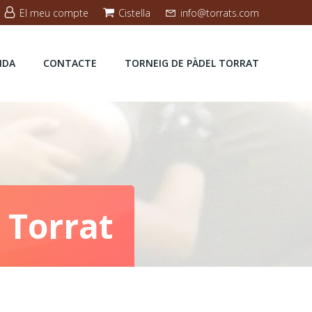
El meu compte
Cistella
info@torrats.com
NDA
CONTACTE
TORNEIG DE PÀDEL TORRAT
 Torrat