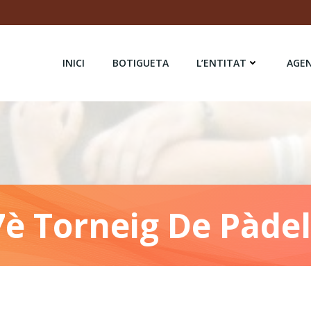
INICI
BOTIGUETA
L’ENTITAT
AGE
7è Torneig De Pàdel