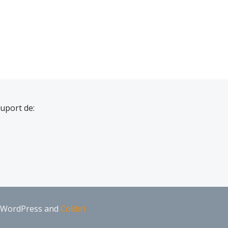
suport de:
ng WordPress and
Colibri