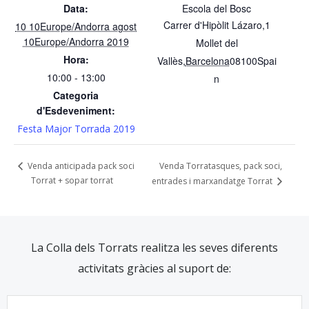
Data:
Escola del Bosc
Carrer d'Hipòlit Lázaro,1
10 10Europe/Andorra agost
10Europe/Andorra 2019
Mollet del
Hora:
Vallès
,
Barcelona
08100
Spai
10:00 - 13:00
n
Categoria
d'Esdeveniment:
Festa Major Torrada 2019
Venda Torratasques, pack soci,
Venda anticipada pack soci
Torrat + sopar torrat
entrades i marxandatge Torrat
La Colla dels Torrats realitza les seves diferents
activitats gràcies al suport de: