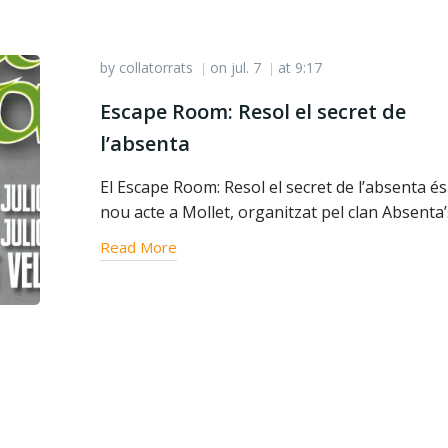
by
collatorrats
on
jul. 7
at
9:17
|
|
Escape Room: Resol el secret de
l’absenta
El Escape Room: Resol el secret de l’absenta é
nou acte a Mollet, organitzat pel clan Absenta’
Read More