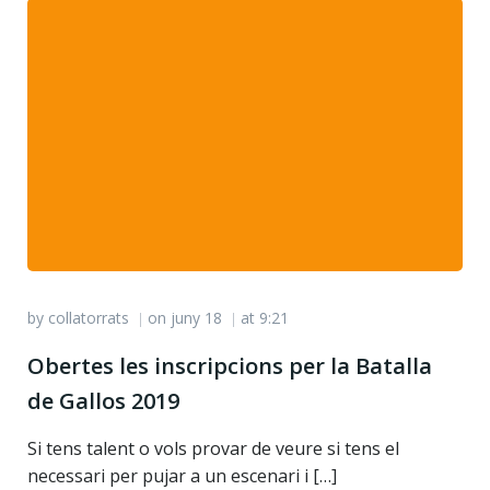
by
collatorrats
on
juny 18
at
9:21
|
|
Obertes les inscripcions per la Batalla
de Gallos 2019
Si tens talent o vols provar de veure si tens el
necessari per pujar a un escenari i […]